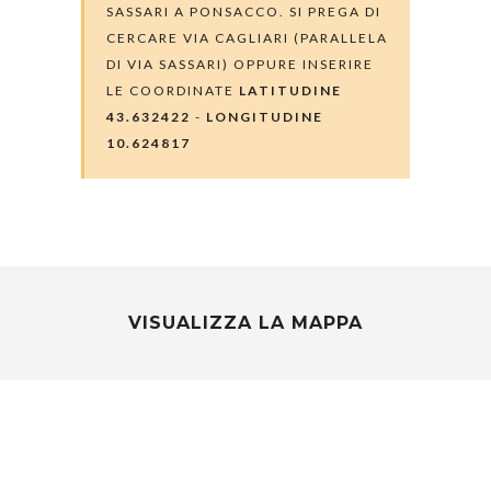
SASSARI A PONSACCO. SI PREGA DI
CERCARE VIA CAGLIARI (PARALLELA
DI VIA SASSARI) OPPURE INSERIRE
LE COORDINATE
LATITUDINE
43.632422
-
LONGITUDINE
10.624817
VISUALIZZA LA MAPPA